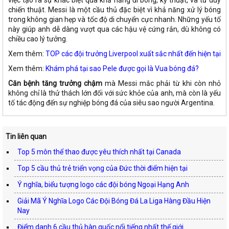
việc tạo ra sự khác biệt qua khả năng đi bóng, kỹ thuật, và tư duy
chiến thuật. Messi là một cầu thủ đặc biệt vì khả năng xử lý bóng
trong không gian hẹp và tốc độ di chuyển cực nhanh. Những yếu tố
này giúp anh dễ dàng vượt qua các hậu vệ cứng rắn, dù không có
chiều cao lý tưởng.
Xem thêm:
TOP các đội trưởng Liverpool xuất sắc nhất đến hiện tại
Xem thêm:
Khám phá tại sao Pele được gọi là Vua bóng đá?
Căn bệnh tăng trưởng chậm
mà Messi mắc phải từ khi còn nhỏ
không chỉ là thử thách lớn đối với sức khỏe của anh, mà còn là yếu
tố tác động đến sự nghiệp bóng đá của siêu sao người Argentina.
Tin liên quan
Top 5 môn thể thao được yêu thích nhất tại Canada
Top 5 cầu thủ trẻ triển vọng của Đức thời điểm hiện tại
Ý nghĩa, biểu tượng logo các đội bóng Ngoại Hạng Anh
Giải Mã Ý Nghĩa Logo Các Đội Bóng Đá La Liga Hàng Đầu Hiện
Nay
Điểm danh 6 cầu thủ hàn quốc nổi tiếng nhất thế giới