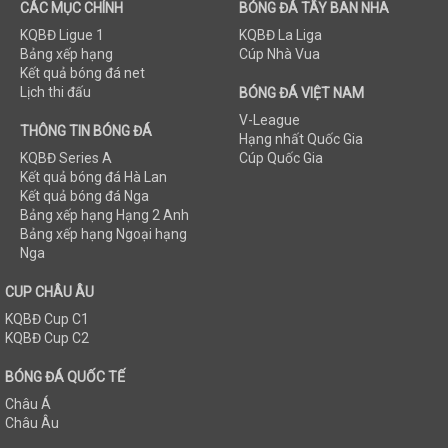
CÁC MỤC CHÍNH
BÓNG ĐÁ TÂY BAN NHA
KQBĐ Ligue 1
KQBĐ La Liga
Bảng xếp hạng
Cúp Nhà Vua
Kết quả bóng đá net
Lịch thi đấu
BÓNG ĐÁ VIỆT NAM
V-League
THÔNG TIN BÓNG ĐÁ
Hạng nhất Quốc Gia
KQBĐ Series A
Cúp Quốc Gia
Kết quả bóng đá Hà Lan
Kết quả bóng đá Nga
Bảng xếp hạng Hạng 2 Anh
Bảng xếp hạng Ngoại hạng
Nga
CUP CHÂU ÂU
KQBĐ Cup C1
KQBĐ Cup C2
BÓNG ĐÁ QUỐC TẾ
Châu Á
Châu Âu