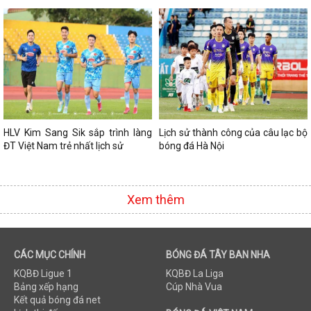
HLV Kim Sang Sik sắp trình làng
Lịch sử thành công của câu lạc bộ
ĐT Việt Nam trẻ nhất lịch sử
bóng đá Hà Nội
Xem thêm
CÁC MỤC CHÍNH
BÓNG ĐÁ TÂY BAN NHA
KQBĐ Ligue 1
KQBĐ La Liga
Bảng xếp hạng
Cúp Nhà Vua
Kết quả bóng đá net