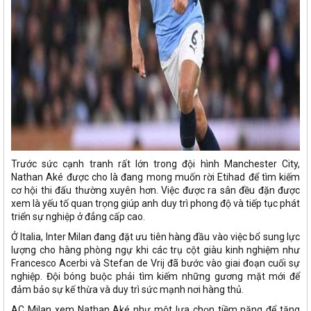
Trước sức cạnh tranh rất lớn trong đội hình Manchester City,
Nathan Aké được cho là đang mong muốn rời Etihad để tìm kiếm
cơ hội thi đấu thường xuyên hơn. Việc được ra sân đều đặn được
xem là yếu tố quan trọng giúp anh duy trì phong độ và tiếp tục phát
triển sự nghiệp ở đẳng cấp cao.
Ở Italia, Inter Milan đang đặt ưu tiên hàng đầu vào việc bổ sung lực
lượng cho hàng phòng ngự khi các trụ cột giàu kinh nghiệm như
Francesco Acerbi và Stefan de Vrij đã bước vào giai đoạn cuối sự
nghiệp. Đội bóng buộc phải tìm kiếm những gương mặt mới để
đảm bảo sự kế thừa và duy trì sức mạnh nơi hàng thủ.
AC Milan xem Nathan Aké như một lựa chọn tiềm năng để tăng