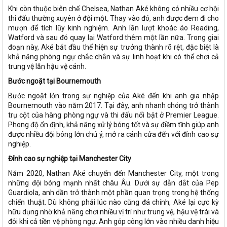
Khi còn thuộc biên chế Chelsea, Nathan Aké không có nhiều cơ hội
thi đấu thường xuyên ở đội một. Thay vào đó, anh được đem đi cho
mượn để tích lũy kinh nghiệm. Anh lần lượt khoác áo Reading,
Watford và sau đó quay lại Watford thêm một lần nữa. Trong giai
đoạn này, Aké bắt đầu thể hiện sự trưởng thành rõ rệt, đặc biệt là
khả năng phòng ngự chắc chắn và sự linh hoạt khi có thể chơi cả
trung vệ lẫn hậu vệ cánh.
Bước ngoặt tại Bournemouth
Bước ngoặt lớn trong sự nghiệp của Aké đến khi anh gia nhập
Bournemouth vào năm 2017. Tại đây, anh nhanh chóng trở thành
trụ cột của hàng phòng ngự và thi đấu nổi bật ở Premier League.
Phong độ ổn định, khả năng xử lý bóng tốt và sự điềm tĩnh giúp anh
được nhiều đội bóng lớn chú ý, mở ra cánh cửa đến với đỉnh cao sự
nghiệp.
Đỉnh cao sự nghiệp tại Manchester City
Năm 2020, Nathan Aké chuyển đến Manchester City, một trong
những đội bóng mạnh nhất châu Âu. Dưới sự dẫn dắt của Pep
Guardiola, anh dần trở thành một phần quan trọng trong hệ thống
chiến thuật. Dù không phải lúc nào cũng đá chính, Aké lại cực kỳ
hữu dụng nhờ khả năng chơi nhiều vị trí như trung vệ, hậu vệ trái và
đôi khi cả tiền vệ phòng ngự. Anh góp công lớn vào nhiều danh hiệu