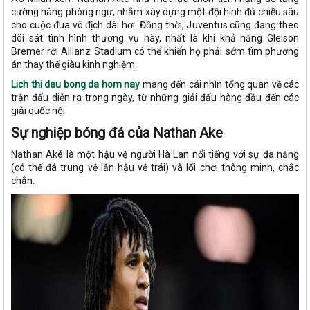
cường hàng phòng ngự, nhằm xây dựng một đội hình đủ chiều sâu
cho cuộc đua vô địch dài hơi. Đồng thời, Juventus cũng đang theo
dõi sát tình hình thương vụ này, nhất là khi khả năng Gleison
Bremer rời Allianz Stadium có thể khiến họ phải sớm tìm phương
án thay thế giàu kinh nghiệm.
L
i
ch thi
da
u b
o
ng
da
h
o
m nay
mang đến cái nhìn tổng quan về các
trận đấu diễn ra trong ngày, từ những giải đấu hàng đầu đến các
giải quốc nội.
Sự nghiệp bóng đá của Nathan Ake
Nathan Aké là một hậu vệ người Hà Lan nổi tiếng với sự đa năng
(có thể đá trung vệ lẫn hậu vệ trái) và lối chơi thông minh, chắc
chắn.