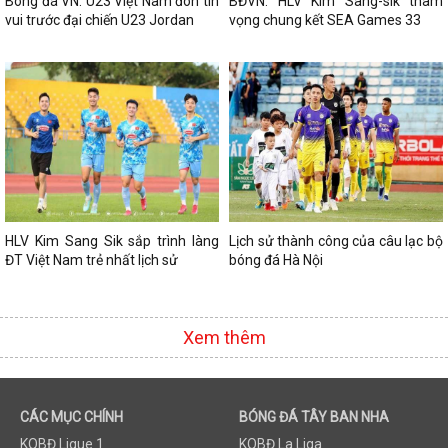
Bóng đá VN: U23 Việt Nam đón tin
BĐVN: HLV Kim Sang-sik tham
vui trước đại chiến U23 Jordan
vọng chung kết SEA Games 33
HLV Kim Sang Sik sắp trình làng
Lịch sử thành công của câu lạc bộ
ĐT Việt Nam trẻ nhất lịch sử
bóng đá Hà Nội
Xem thêm
CÁC MỤC CHÍNH
BÓNG ĐÁ TÂY BAN NHA
KQBĐ Ligue 1
KQBĐ La Liga