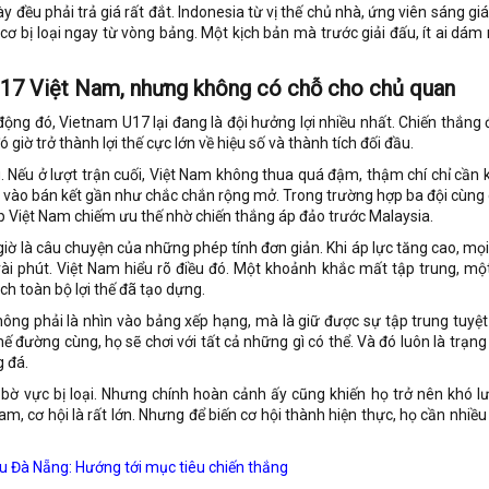
y đều phải trả giá rất đắt. Indonesia từ vị thế chủ nhà, ứng viên sáng giá
cơ bị loại ngay từ vòng bảng. Một kịch bản mà trước giải đấu, ít ai dám 
U17 Việt Nam, nhưng không có chỗ cho chủ quan
động đó, Vietnam U17 lại đang là đội hưởng lợi nhiều nhất. Chiến thắng
 giờ trở thành lợi thế cực lớn về hiệu số và thành tích đối đầu.
. Nếu ở lượt trận cuối, Việt Nam không thua quá đậm, thậm chí chỉ cần 
ửa vào bán kết gần như chắc chắn rộng mở. Trong trường hợp ba đội cùng 
iúp Việt Nam chiếm ưu thế nhờ chiến thắng áp đảo trước Malaysia.
ờ là câu chuyện của những phép tính đơn giản. Khi áp lực tăng cao, mọi
 vài phút. Việt Nam hiểu rõ điều đó. Một khoảnh khắc mất tập trung, một
ch toàn bộ lợi thế đã tạo dựng.
hông phải là nhìn vào bảng xếp hạng, mà là giữ được sự tập trung tuyệt 
hế đường cùng, họ sẽ chơi với tất cả những gì có thể. Và đó luôn là trạng
 đá.
bờ vực bị loại. Nhưng chính hoàn cảnh ấy cũng khiến họ trở nên khó l
Nam, cơ hội là rất lớn. Nhưng để biến cơ hội thành hiện thực, họ cần nhiề
u Đà Nẵng: Hướng tới mục tiêu chiến thắng