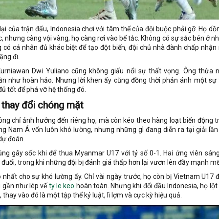
lại của trận đấu, Indonesia chơi với tâm thế của đội buộc phải gỡ. Họ dồ
tục, nhưng càng vội vàng, họ càng rơi vào bế tắc. Không có sự sắc bén ở 
g có cá nhân đủ khác biệt để tạo đột biến, đội chủ nhà đành chấp nhận
ặng đi.
Kurniawan Dwi Yuliano cũng không giấu nổi sự thất vọng. Ông thừa 
n như hoàn hảo. Nhưng lời khen ấy cũng đồng thời phản ánh một sự 
ủ tốt để phá vỡ hệ thống đó.
 thay đổi chóng mặt
ông chỉ ảnh hưởng đến riêng họ, mà còn kéo theo hàng loạt biến động t
g Nam Á vốn luôn khó lường, nhưng những gì đang diễn ra tại giải lần
dự đoán.
ũng gây sốc khi để thua Myanmar U17 với tỷ số 0-1. Hai ứng viên sáng
đuổi, trong khi những đội bị đánh giá thấp hơn lại vươn lên đầy mạnh mẽ
 nhất cho sự khó lường ấy. Chỉ vài ngày trước, họ còn bị Vietnam U17 
u gần như lép vế
ty le keo
hoàn toàn. Nhưng khi đối đầu Indonesia, họ lột 
 thay vào đó là một tập thể kỷ luật, lì lợm và cực kỳ hiệu quả.