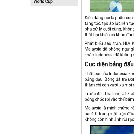
World Cup
Điều đáng nói là phần còn 
tăng tốc, tạo áp lực liên 
pha xử lý cuối cùng, khôn
thất bại khiến cả khán đài l
Phát biểu sau trận, HLV 
Malaysia đã phòng ngự gầ
khác: Indonesia đã không đ
Cục diện bảng đấu
Thất bại của Indonesia kh
bảng đấu. Bóng đá trẻ Đôn
thậm chí còn vượt xa mọi 
Trước đó, Thailand U17 c
bỗng chốc rơi vào thế bám 
Malaysia là minh chứng rõ
bại 4-0 trong một trận đấ
Không còn hình ảnh rời rạc,