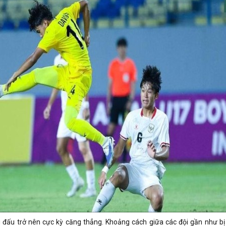
g đấu trở nên cực kỳ căng thẳng. Khoảng cách giữa các đội gần như bị