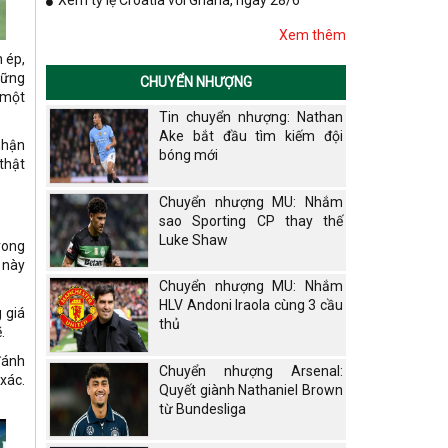
Xem tỷ lệ Croatia với Ghana, ngày 28/6
Xem thêm
n ép,
những
CHUYỂN NHƯỢNG
 một
Tin chuyển nhượng: Nathan
Ake bắt đầu tìm kiếm đội
nhận
bóng mới
thật
Chuyển nhượng MU: Nhắm
sao Sporting CP thay thế
Luke Shaw
rong
 này
Chuyển nhượng MU: Nhắm
HLV Andoni Iraola cùng 3 cầu
 giá
thủ
.
đánh
Chuyển nhượng Arsenal:
xác.
Quyết giành Nathaniel Brown
từ Bundesliga