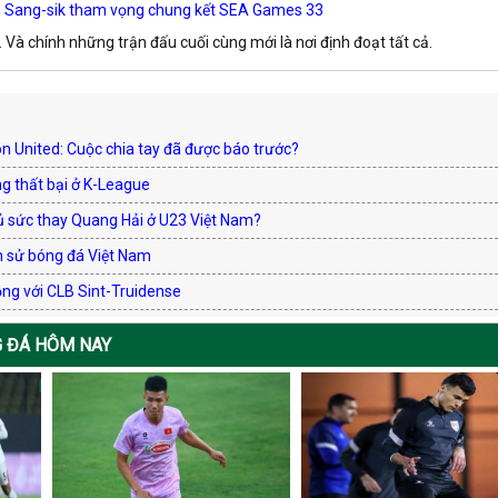
 Sang-sik tham vọng chung kết SEA Games 33
. Và chính những trận đấu cuối cùng mới là nơi định đoạt tất cả.
 United: Cuộc chia tay đã được báo trước?
g thất bại ở K-League
đủ sức thay Quang Hải ở U23 Việt Nam?
h sử bóng đá Việt Nam
ng với CLB Sint-Truidense
 ĐÁ HÔM NAY