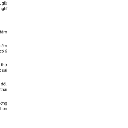
, giờ
nghĩ
 đậm
kiểm
có 6
 thứ
 sai
đối.
 thái
ường
u hơn