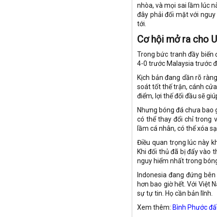
nhòa, và mọi sai lầm lúc nà
đây phải đối mặt với nguy 
tới.
Cơ hội mở ra cho 
Trong bức tranh đầy biến 
4-0 trước Malaysia trước đó
Kịch bản đang dần rõ ràng
soát tốt thế trận, cánh c
điểm, lợi thế đối đầu sẽ g
Nhưng bóng đá chưa bao gi
có thể thay đổi chỉ trong
lầm cá nhân, có thể xóa sạ
Điều quan trọng lúc này k
Khi đối thủ đã bị đẩy vào t
nguy hiểm nhất trong bóng
Indonesia đang đứng bên 
hơn bao giờ hết. Với Việt 
sự tự tin. Họ cần bản lĩnh.
Xem thêm:
Bình Phước đấ