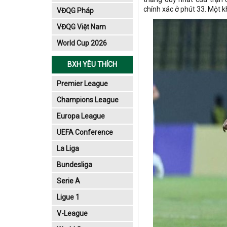
chính xác ở phút 33. Một k
VĐQG Pháp
VĐQG Việt Nam
World Cup 2026
BXH YÊU THÍCH
Premier League
Champions League
Europa League
UEFA Conference
League
La Liga
Bundesliga
Serie A
Ligue 1
V-League