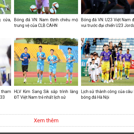
 cửa,
Bóng đá VN: Nam Định chiêu mộ
Bóng đá VN: U23 Việt Nam đ
trung vệ của CLB CAHN
vui trước đại chiến U23 Jord
 tham
HLV Kim Sang Sik sắp trình làng
Lịch sử thành công của câu 
 33
ĐT Việt Nam trẻ nhất lịch sử
bóng đá Hà Nội
Xem thêm