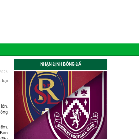
NHẬN ĐỊNH BÓNG ĐÁ
2026
 bại
lớn.
hông
iểm,
 Bàn
 đầu