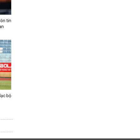
ón tin
an
lạc bộ