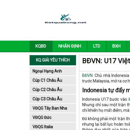
KQBD
NHẬN ĐỊNH
LTD
BXH
BĐVN: U17 Việt
KQ GIẢI YÊU THÍCH
Ngoại Hạng Anh
BĐVN
: Chủ nhà Indonesia
Cúp C1 Châu Âu
trước Malaysia, mở ra cơ h
Indonesia tự đẩy m
Cúp C2 Châu Âu
Cúp C3 Châu Âu
Indonesia U17 bước vào
Nhưng chỉ sau một trận th
VĐQG Tây Ban Nha
chỉ khiến họ mất điểm, mà 
VĐQG Đức
Đó không phải một trận th
nhưng lại bất lực hoàn to
VĐQG Italia
thắng duy nhất của trận 