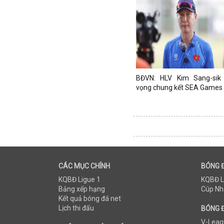
BĐVN: HLV Kim Sang-sik
vọng chung kết SEA Games
CÁC MỤC CHÍNH
BÓNG 
KQBĐ Ligue 1
KQBĐ L
Bảng xếp hạng
Cúp Nh
Kết quả bóng đá net
Lịch thi đấu
BÓNG 
V-Leag