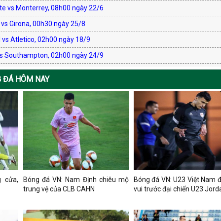
ate vs Monterrey, 08h00 ngày 22/6
al vs Girona, 00h30 ngày 25/8
l vs Atletico, 02h00 ngày 18/9
 vs Southampton, 02h00 ngày 24/9
 ĐÁ HÔM NAY
 cửa,
Bóng đá VN: Nam Định chiêu mộ
Bóng đá VN: U23 Việt Nam đ
trung vệ của CLB CAHN
vui trước đại chiến U23 Jord