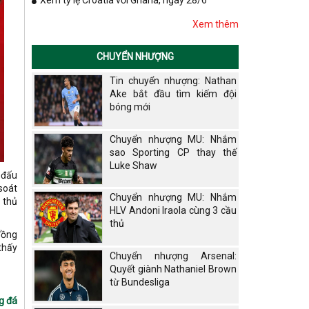
Xem tỷ lệ Croatia với Ghana, ngày 28/6
Xem thêm
CHUYỂN NHƯỢNG
Tin chuyển nhượng: Nathan
Ake bắt đầu tìm kiếm đội
bóng mới
Chuyển nhượng MU: Nhắm
sao Sporting CP thay thế
Luke Shaw
 đấu
soát
Chuyển nhượng MU: Nhắm
 thủ
HLV Andoni Iraola cùng 3 cầu
thủ
đồng
thấy
Chuyển nhượng Arsenal:
Quyết giành Nathaniel Brown
từ Bundesliga
g đá