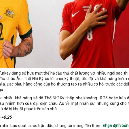
 Turkey đang sở hữu một thế hệ cầu thủ chất lượng với nhiều ngôi sao thi
 đầu châu Âu. Thổ Nhĩ Kỳ có lối chơi kỹ thuật, tốc độ và khả năng kiểm 
lia. Đặc biệt, hàng công của họ thường tạo ra nhiều cơ hội trước các đối
gự.
e nhiều khả năng sẽ để Thổ Nhĩ Kỳ chấp nhẹ khoảng -0.25 hoặc kèo 
sự nhỉnh hơn của đại diện châu Âu về mặt nhân sự, nhưng cũng cho 
hủ dễ bị khuất phục trên sân nhà.
a +0.25
i nhìn bao quát trước trận đấu, chúng tôi mang đến thêm
nhận định bón