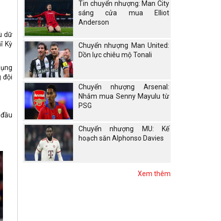
Tin chuyển nhượng: Man City
sáng cửa mua Elliot
Anderson
ù dữ
ĩ Kỳ
Chuyển nhượng Man United:
Dồn lực chiêu mộ Tonali
dụng
 đội
Chuyển nhượng Arsenal:
Nhắm mua Senny Mayulu từ
PSG
i đầu
Chuyển nhượng MU: Kế
hoạch săn Alphonso Davies
Xem thêm