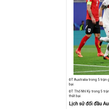
ĐT Australia trong 5 trận 
bại.
ĐT Thổ Nhĩ Kỳ trong 5 trậ
thất bại.
Lịch sử đối đầu Au