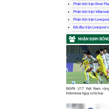
Phân tích trận River Pl
Phân tích trận Villarre
Phân tích trận Liverpoo
Đối đầu trận Liverpool
NHẬN ĐỊNH BÓNG
BĐVN: U17 Việt Nam rộng
Indonesia nguy cơ bị loại