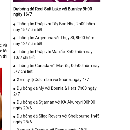
Dự bóng đá Real Salt Lake với Burnley 9h00
ngày 16/7
Thông tin Pháp với Tây Ban Nha, 2h00 hôm
nay 15/7 chi tiết
Thông tin Argentina với Thụy Sĩ, 8h00 hôm
nay 12/7 chi tiết
c và
ờ lối
Thông tin Pháp với Ma-rốc, 3h00 hôm nay
 thi
10/7 chi tiết
Thông tin Canada với Ma-rốc, 00h00 hôm nay
5/7 chi tiết
Xem tỷ lệ Colombia với Ghana, ngày 4/7
Dự bóng đá Mỹ với Bosnia & Herz 7h00 ngày
2/7
Dự bóng đá Stjarnan với KA Akureyri 00h00
ngày 29/6
Dự bóng đá Sligo Rovers với Shelbourne 1h45
ngày 28/6