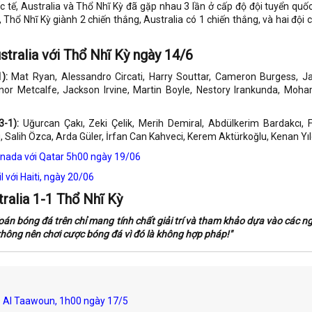
c tế, Australia và Thổ Nhĩ Kỳ đã gặp nhau 3 lần ở cấp độ đội tuyển quốc
Thổ Nhĩ Kỳ giành 2 chiến thắng, Australia có 1 chiến thắng, và hai đội 
stralia với Thổ Nhĩ Kỳ ngày 14/6
):
Mat Ryan, Alessandro Circati, Harry Souttar, Cameron Burgess, J
nnor Metcalfe, Jackson Irvine, Martin Boyle, Nestory Irankunda, Moh
3-1):
Uğurcan Çakı, Zeki Çelik, Merih Demiral, Abdülkerim Bardakcı, F
 Salih Özca, Arda Güler, İrfan Can Kahveci, Kerem Aktürkoğlu, Kenan Yıl
nada với Qatar 5h00 ngày 19/06
l với Haiti, ngày 20/06
tralia 1-1 Thổ Nhĩ Kỳ
oán bóng đá trên chỉ mang tính chất giải trí và tham khảo dựa vào các n
không nên chơi cược bóng đá vì đó là không hợp pháp!"
vs Al Taawoun, 1h00 ngày 17/5