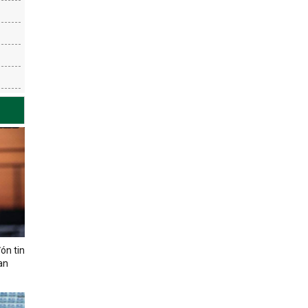
ón tin
an