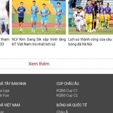
 tham
HLV Kim Sang Sik sắp trình làng
Lịch sử thành công của câu 
 33
ĐT Việt Nam trẻ nhất lịch sử
bóng đá Hà Nội
Xem thêm
ĐÁ TÂY BAN NHA
CUP CHÂU ÂU
a Liga
KQBĐ Cup C1
à Vua
KQBĐ Cup C2
ĐÁ VIỆT NAM
BÓNG ĐÁ QUỐC TẾ
ue
Châu Á