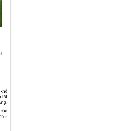
d,
 khó
 tốt
ọng.
 của
anh –