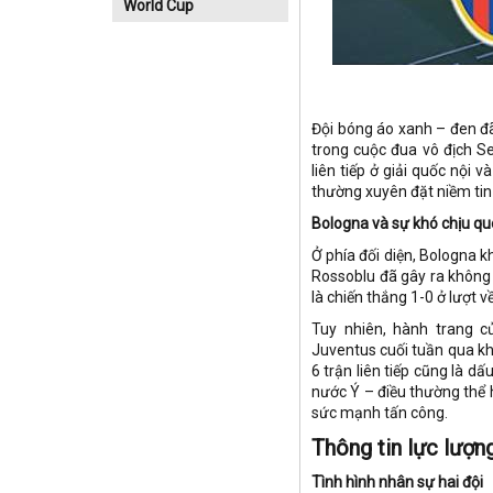
World Cup
Đội bóng áo xanh – đen đã
trong cuộc đua vô địch Se
liên tiếp ở giải quốc nội 
thường xuyên đặt niềm tin
Bologna và sự khó chịu q
Ở phía đối diện, Bologna k
Rossoblu đã gây ra không í
là chiến thắng 1-0 ở lượt 
Tuy nhiên, hành trang c
Juventus cuối tuần qua khi
6 trận liên tiếp cũng là dấ
nước Ý – điều thường thể 
sức mạnh tấn công.
Thông tin lực lượn
Tình hình nhân sự hai đội