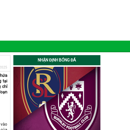
NHẬN ĐỊNH BÓNG ĐÁ
2025
 hứa
 tại
 chỉ
đoạn
 vào
 của