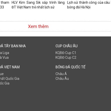
 tham
HLV Kim Sang Sik sắp trình làng
Lịch sử thành công của câu 
 33
ĐT Việt Nam trẻ nhất lịch sử
bóng đá Hà Nội
Xem thêm
ĐÁ TÂY BAN NHA
CUP CHÂU ÂU
a Liga
KQBĐ Cup C1
à Vua
KQBĐ Cup C2
ĐÁ VIỆT NAM
BÓNG ĐÁ QUỐC TẾ
ue
Châu Á
hất Quốc Gia
Châu Âu
ốc Gia