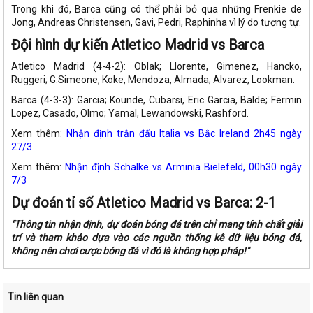
Trong khi đó, Barca cũng có thể phải bỏ qua những Frenkie de
Jong, Andreas Christensen, Gavi, Pedri, Raphinha vì lý do tương tự.
Đội hình dự kiến Atletico Madrid vs Barca
Atletico Madrid (4-4-2): Oblak; Llorente, Gimenez, Hancko,
Ruggeri; G.Simeone, Koke, Mendoza, Almada; Alvarez, Lookman.
Barca (4-3-3): Garcia; Kounde, Cubarsi, Eric Garcia, Balde; Fermin
Lopez, Casado, Olmo; Yamal, Lewandowski, Rashford.
Xem thêm:
Nhận định trận đấu Italia vs Bắc Ireland 2h45 ngày
27/3
Xem thêm:
Nhận định Schalke vs Arminia Bielefeld, 00h30 ngày
7/3
Dự đoán tỉ số Atletico Madrid vs Barca: 2-1
"Thông tin nhận định, dự đoán bóng đá trên chỉ mang tính chất giải
trí và tham khảo dựa vào các nguồn thống kê dữ liệu bóng đá,
không nên chơi cược bóng đá vì đó là không hợp pháp!"
Tin liên quan