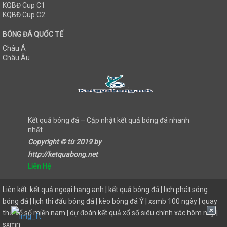
KQBĐ Cup C1
KQBĐ Cup C2
BÓNG ĐÁ QUỐC TẾ
Châu Á
Châu Âu
Kết quả bóng đá – Cập nhật kết quả bóng đá nhanh
nhất
Copyright © từ 2019 by
http://ketquabong.net
Liên Hệ
Liên kết:
kết quả ngoại hạng anh
|
kết quả bóng đá
|
lịch phát sóng
bóng đá
|
lịch thi đấu bóng đá
|
kèo bóng đá Ý
|
xsmb 100 ngày
|
quay
thử xổ số miền nam
|
dự đoán kết quả xổ số siêu chính xác hôm nay
|
sxmn