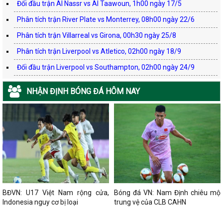
Đối đầu trận Al Nassr vs Al Taawoun, 1h00 ngày 17/5
Phân tích trận River Plate vs Monterrey, 08h00 ngày 22/6
Phân tích trận Villarreal vs Girona, 00h30 ngày 25/8
Phân tích trận Liverpool vs Atletico, 02h00 ngày 18/9
Đối đầu trận Liverpool vs Southampton, 02h00 ngày 24/9
NHẬN ĐỊNH BÓNG ĐÁ HÔM NAY
BĐVN: U17 Việt Nam rộng cửa,
Bóng đá VN: Nam Định chiêu mộ
Indonesia nguy cơ bị loại
trung vệ của CLB CAHN