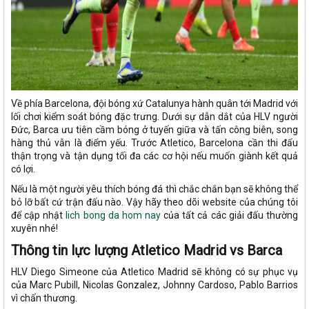
Về phía Barcelona, đội bóng xứ Catalunya hành quân tới Madrid với
lối chơi kiểm soát bóng đặc trưng. Dưới sự dẫn dắt của HLV người
Đức, Barca ưu tiên cầm bóng ở tuyến giữa và tấn công biên, song
hàng thủ vẫn là điểm yếu. Trước Atletico, Barcelona cần thi đấu
thận trọng và tận dụng tối đa các cơ hội nếu muốn giành kết quả
có lợi.
Nếu là một người yêu thích bóng đá thì chắc chắn bạn sẽ không thể
bỏ lỡ bất cứ trận đấu nào. Vậy hãy theo dõi website của chúng tôi
để cập nhật
lich bong da hom nay
của tất cả các giải đấu thường
xuyên nhé!
Thông tin lực lượng Atletico Madrid vs Barca
HLV Diego Simeone của Atletico Madrid sẽ không có sự phục vụ
của Marc Pubill, Nicolas Gonzalez, Johnny Cardoso, Pablo Barrios
vì chấn thương.