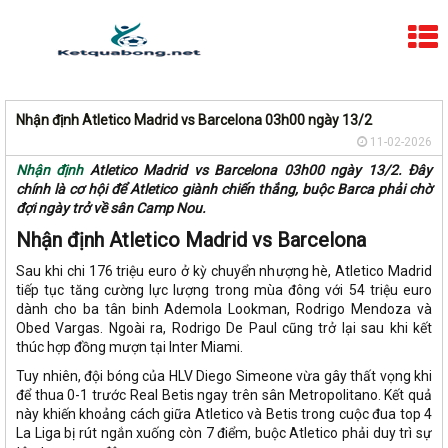
Nhận định Atletico Madrid vs Barcelona 03h00 ngày 13/2
11-02-2026
Nhận định
Atletico Madrid vs Barcelona 03h00 ngày 13/2. Đây
chính là cơ hội để Atletico giành chiến thắng, buộc Barca phải chờ
đợi ngày trở về sân Camp Nou.
Nhận định Atletico Madrid vs Barcelona
Sau khi chi 176 triệu euro ở kỳ chuyển nhượng hè, Atletico Madrid
tiếp tục tăng cường lực lượng trong mùa đông với 54 triệu euro
dành cho ba tân binh Ademola Lookman, Rodrigo Mendoza và
Obed Vargas. Ngoài ra, Rodrigo De Paul cũng trở lại sau khi kết
thúc hợp đồng mượn tại Inter Miami.
Tuy nhiên, đội bóng của HLV Diego Simeone vừa gây thất vọng khi
để thua 0-1 trước Real Betis ngay trên sân Metropolitano. Kết quả
này khiến khoảng cách giữa Atletico và Betis trong cuộc đua top 4
La Liga bị rút ngắn xuống còn 7 điểm, buộc Atletico phải duy trì sự