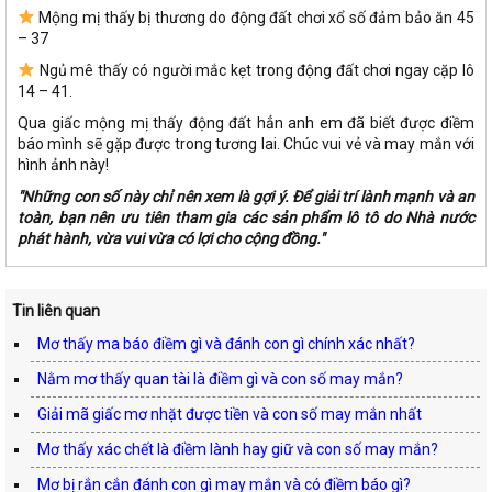
Mộng mị thấy bị thương do động đất chơi xổ số đảm bảo ăn 45
– 37
Ngủ mê thấy có người mắc kẹt trong động đất chơi ngay cặp lô
14 – 41.
Qua giấc mộng mị thấy động đất hẳn anh em đã biết được điềm
báo mình sẽ gặp được trong tương lai. Chúc vui vẻ và may mắn với
hình ảnh này!
"Những con số này chỉ nên xem là gợi ý. Để giải trí lành mạnh và an
toàn, bạn nên ưu tiên tham gia các sản phẩm lô tô do Nhà nước
phát hành, vừa vui vừa có lợi cho cộng đồng."
Tin liên quan
Mơ thấy ma báo điềm gì và đánh con gì chính xác nhất?
Nằm mơ thấy quan tài là điềm gì và con số may mắn?
Giải mã giấc mơ nhặt được tiền và con số may mắn nhất
Mơ thấy xác chết là điềm lành hay giữ và con số may mắn?
Mơ bị rắn cắn đánh con gì may mắn và có điềm báo gì?