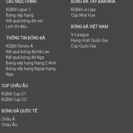
CÁC MỤC CHÍNH
BÓNG ĐÁ TÂY BAN NHA
KQBĐ Ligue 1
KQBĐ La Liga
Bảng xếp hạng
Cúp Nhà Vua
Kết quả bóng đá net
Lịch thi đấu
BÓNG ĐÁ VIỆT NAM
V-League
THÔNG TIN BÓNG ĐÁ
Hạng nhất Quốc Gia
KQBĐ Series A
Cúp Quốc Gia
Kết quả bóng đá Hà Lan
Kết quả bóng đá Nga
Bảng xếp hạng Hạng 2 Anh
Bảng xếp hạng Ngoại hạng
Nga
CUP CHÂU ÂU
KQBĐ Cup C1
KQBĐ Cup C2
BÓNG ĐÁ QUỐC TẾ
Châu Á
Châu Âu