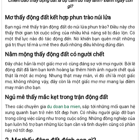
Chiêm bao thấy động đất là dự cảm dữ hay lành? Đánh ngay con
gì?
Mơ thấy động đất kết hợp phun trào núi lửa
Bạn ngủ mê thấy trận động đất do núi lửa phun trào? Điều này cho
thấy thời gian tới cuộc sống của nhiều khả năng sẽ bị đảo lộn. Có
một thế lực nào đó tác động đến. Nó khiến bạn quên mất những
giá trị thực tế mà u mê theo đuổi những điều không đúng đắn.
Nằm mộng thấy động đất có người chết
Đây chắc hẳn là một giấc mơ vô cùng đáng sợ với mọi người. Bởi lẽ
động đất đã làm bạn kinh hoàng lại thêm hình ảnh người chết quả
thật là một ác mộng. Nhưng thật may mắn, vì đó chỉ là một giấc
mơ, không những vậy, đây còn là một giấc mơ mơ mang lại điềm
may mắn cho bạn.
Ngủ mê thấy mắc kẹt trong trận động đất
Theo các chuyên gia
du doan ba mien
, sắp tới những mối quan hệ
xung quanh bạn trở nên tốt đẹp hơn. Có nhiều người giúp đỡ bạn
trong công việc cũng như trong cuộc sống. Những đồng nghiệp của
bạn luôn hỗ trợ bạn những lúc bạn cần và tình duyên cũng có phần
nảy nở tốt đẹp.